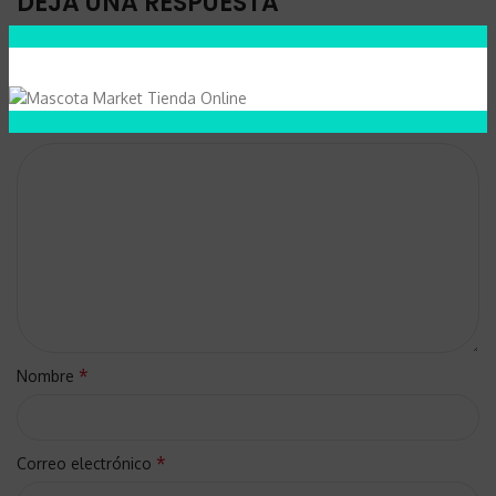
DEJA UNA RESPUESTA
Tu dirección de correo electrónico no será publicada.
Los
*
campos obligatorios están marcados con
Comentario
*
Nombre
*
Correo electrónico