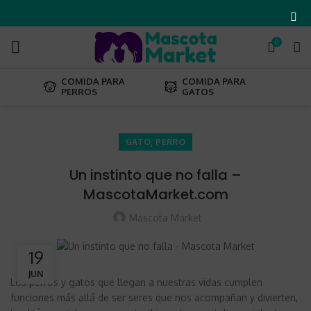
0
COMIDA PARA
COMIDA PARA
PERROS
GATOS
,
GATO
PERRO
Un instinto que no falla –
MascotaMarket.com
s
Mascota Market
om
19
JUN
a
Los perros y gatos que llegan a nuestras vidas cumplen
ar
funciones más allá de ser seres que nos acompañan y divierten,