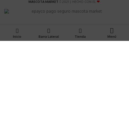
MASCOTA MARKET
2021 | HECHO CON EL
❤
.
Inicio
Barra Lateral
Tienda
Menú