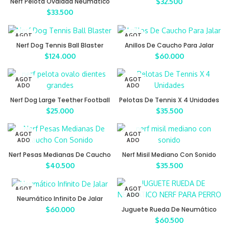
Nerf Pelota Ovalada Neumático
$
32.500
Con Sonido
$
33.500
AGOT
AGOT
ADO
ADO
Nerf Dog Tennis Ball Blaster
Anillos De Caucho Para Jalar
$
124.000
$
60.000
AGOT
AGOT
ADO
ADO
Nerf Dog Large Teether Football
Pelotas De Tennis X 4 Unidades
$
25.000
$
35.500
AGOT
AGOT
ADO
ADO
Nerf Pesas Medianas De Caucho
Nerf Misil Mediano Con Sonido
Con Sonido
$
40.500
$
35.500
AGOT
AGOT
ADO
ADO
Neumático Infinito De Jalar
$
60.000
Juguete Rueda De Neumático
Nerf Para Perro
$
60.500