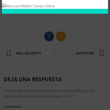
que harán que tengas una mascota con un comportamiento
agradable a la hora de socializar.
MÁS RECIENTE
ANTERIOR
DEJA UNA RESPUESTA
Tu dirección de correo electrónico no será publicada.
Los
*
campos obligatorios están marcados con
Comentario