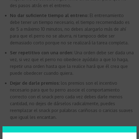
des pasos atrás en el entreno.
No dar suficiente tiempo al entreno:
El entrenamiento
debe tener un tiempo necesario, el tiempo recomendado es
de 5 a máximo 10 minutos, no debes alargarlo más de ahí
para que el perro no se aburra, ni tampoco debe ser
demasiado corto porque no se realizará la tarea completa.
Ser repetitivo con una orden:
Una orden debe ser dada una
vez, si vez que el perro no obedece ayúdalo a que lo haga,
repetir una orden hasta que la realice hará que él crea que
puede obedecer cuando quiera.
Dejar de darle premios:
los premios son el incentivo
necesario para que tu perro asocie el comportamiento
correcto con el snack pero cada vez debes darle menos
cantidad, no dejes de dárselos radicalmente, puedes
reemplazar el snack por palabras cariñosas o caricias suaves
que igual les encantan.
En general adiestrar o educar a tu perro es cosa de paciencia,
entrega y amor, esta es una gran suma de actitudes positivas