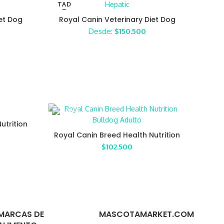
TAD
O
iet Dog
Royal Canin Veterinary Diet Dog
ine
Hepatic
Desde:
$
150.500
utrition
Royal Canin Breed Health Nutrition
Bulldog Adulto
$
102.500
MARCAS DE
MASCOTAMARKET.COM