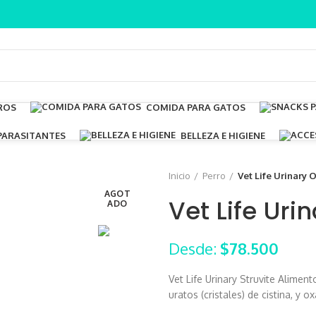
ROS
COMIDA PARA GATOS
PARASITANTES
BELLEZA E HIGIENE
Inicio
Perro
Vet Life Urinary O
AGOT
Vet Life Uri
ADO
Desde:
$
78.500
Vet Life Urinary Struvite Alimen
uratos (cristales) de cistina, y o