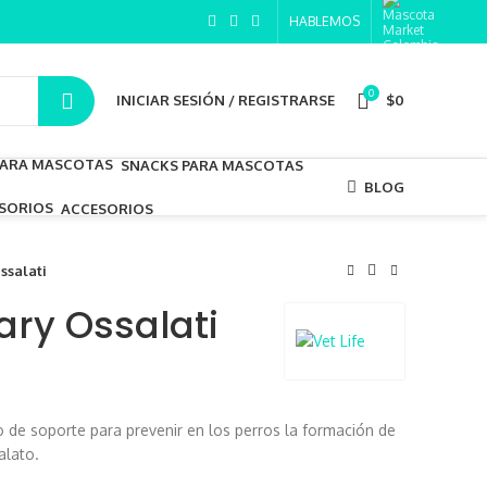
HABLEMOS
0
INICIAR SESIÓN / REGISTRARSE
$
0
SNACKS PARA MASCOTAS
BLOG
ACCESORIOS
ssalati
nary Ossalati
to de soporte para prevenir en los perros la formación de
xalato.