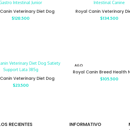
Canin Veterinary Diet Dog
Royal Canin Veterinary D
stro Intestinal Junior
Gastro Intestinal Can
$
128.500
$
134.500
AGO
TAD
Royal Canin Breed Health N
O
Beagle Adulto
Canin Veterinary Diet Dog
$
105.500
iety Support Lata x 385g
$
23.500
OS RECIENTES
INFORMATIVO