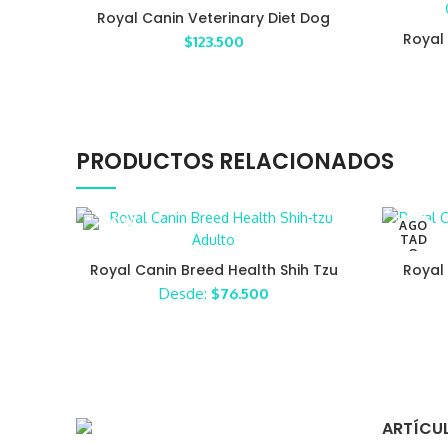
Royal Canin Veterinary Diet Dog
Renal
Royal 
$
123.500
Ga
PRODUCTOS RELACIONADOS
AGO
TAD
O
Royal Canin Breed Health Shih Tzu
Royal 
Adulto
Sat
Desde:
$
76.500
ARTÍCUL