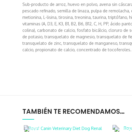
Sub-producto de arroz, huevo en polvo, avena sin cáscara
pescado refinado, semilla de linaza, pulpa de remolacha, c
metionina, L-lisina, tirosina, treonina, taurina, triptófano,
vitaminas (A, D3, E, K3, B1, B2, B6, B12, C, H, PP, ácido pant
colina), carbonato de calcio, fosfato bicálcio, cloruro de s
de potasio, transquelato de magnesio, transquelato de fie
transquelato de zinc, transquelato de manganeso, transq
calcio, propionato de calcio, concentrado de tocoferoles.
TAMBIÉN TE RECOMENDAMOS…