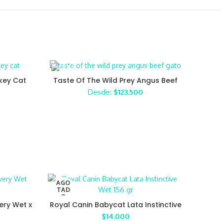
rkey Cat
Taste Of The Wild Prey Angus Beef
Gato
Desde:
$
123.500
AGO
TAD
O
ery Wet x
Royal Canin Babycat Lata Instinctive
Wet 156 gr
$
14.000