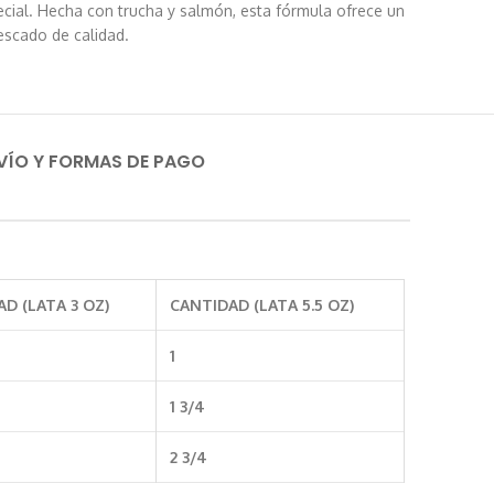
cial. Hecha con trucha y salmón, esta fórmula ofrece un
escado de calidad.
VÍO Y FORMAS DE PAGO
D (LATA 3 OZ)
CANTIDAD (LATA 5.5 OZ)
1
1 3/4
2 3/4