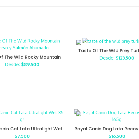
Taste Of The Wild Prey Tu
Of The Wild Rocky Mountain
Desde:
$
123.500
rvo y Salmón Ahumado
Desde:
$
89.500
anin Cat Lata Ultralight Wet
Royal Canin Dog Lata Recov
85 gr
165g
$
7.500
$
16.500