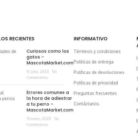
OS RECIENTES
INFORMATIVO
Curiosos como los
Términos y condiciones
gatos –
H
Políticas de entrega
MascotaMarket.com
15 julio, 2020
Sin
Políticas de devoluciones
Comentarios
Políticas de privacidad
Errores comunes a
Preguntas frecuentes
la hora de adiestrar
a tu perro –
Contáctanos
MascotaMarket.com
19 enero, 2020
Sin
Comentarios