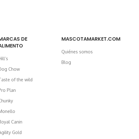
MARCAS DE
MASCOTAMARKET.COM
ALIMENTO
Quiénes somos
ill’s
Blog
Dog Chow
Taste of the wild
Pro Plan
Chunky
Monello
Royal Canin
Agility Gold