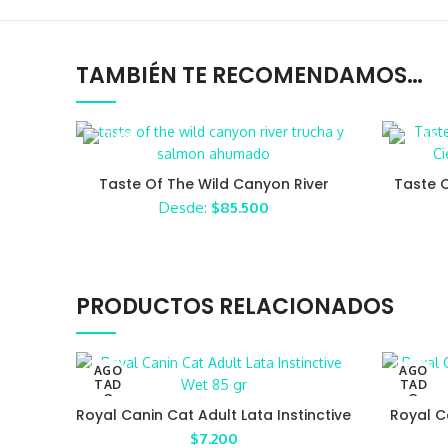
TAMBIÉN TE RECOMENDAMOS…
Taste Of The Wild Canyon River
Taste 
Trucha y Salmón Ahumado
Cie
Desde:
$
85.500
PRODUCTOS RELACIONADOS
AGO
AGO
TAD
TAD
O
O
Royal Canin Cat Adult Lata Instinctive
Royal C
Wet 85 gr
$
7.200