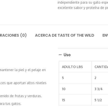
independiente para su gato espe
excelente sabor y proteína de p
RACIONES (0)
ACERCA DE TASTE OF THE WILD
EN
Uso
ADULTO LBS
CANTIDA
ntener la piel y el pelaje en
5
2
ces que aportan altos niveles
10
3 3/4
enido de frutas y verduras.
15
5 1/2
ara tus gatos.