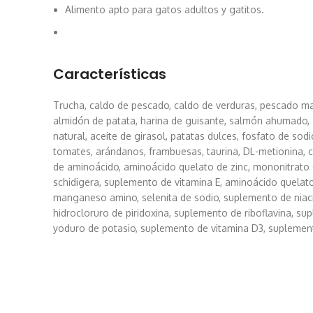
Alimento apto para gatos adultos y gatitos.
Características
Trucha, caldo de pescado, caldo de verduras, pescado ma
almidón de patata, harina de guisante, salmón ahumado,
natural, aceite de girasol, patatas dulces, fosfato de sodio
tomates, arándanos, frambuesas, taurina, DL-metionina, cl
de aminoácido, aminoácido quelato de zinc, mononitrato 
schidigera, suplemento de vitamina E, aminoácido quelat
manganeso amino, selenita de sodio, suplemento de niaci
hidrocloruro de piridoxina, suplemento de riboflavina, sup
yoduro de potasio, suplemento de vitamina D3, suplemento