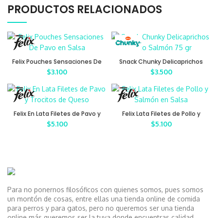
PRODUCTOS RELACIONADOS
Felix Pouches Sensaciones De
Snack Chunky Delicaprichos
Pavo en Salsa
Gato Salmón 75 gr
$
3.100
$
3.500
Felix En Lata Filetes de Pavo y
Felix Lata Filetes de Pollo y
Trocitos de Queso
Salmón en Salsa
$
5.100
$
5.100
Para no ponernos filosóficos con quienes somos, pues somos
un montón de cosas, entre ellas una tienda online de comida
para perros y para gatos, pero no queremos ser una tienda
online más queremos ser la tuya donde encuentras calidad,