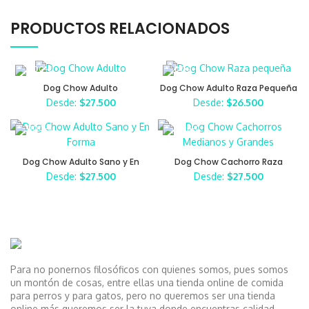
PRODUCTOS RELACIONADOS
Dog Chow Adulto
Dog Chow Adulto Raza Pequeña
Desde:
$
27.500
Desde:
$
26.500
Dog Chow Adulto Sano y En
Dog Chow Cachorro Raza
Forma
Mediana y Grande
Desde:
$
27.500
Desde:
$
27.500
Para no ponernos filosóficos con quienes somos, pues somos
un montón de cosas, entre ellas una tienda online de comida
para perros y para gatos, pero no queremos ser una tienda
online más queremos ser la tuya donde encuentras calidad,