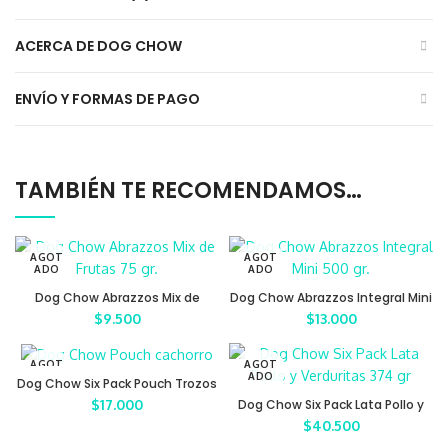
ACERCA DE DOG CHOW
ENVÍO Y FORMAS DE PAGO
TAMBIÉN TE RECOMENDAMOS…
AGOT
AGOT
ADO
ADO
Dog Chow Abrazzos Mix de
Dog Chow Abrazzos Integral Mini
Frutas 75 gr.
500 gr.
$
9.500
$
13.000
AGOT
AGOT
ADO
ADO
Dog Chow Six Pack Pouch Trozos
De Pollo Para Cachorros
$
17.000
Dog Chow Six Pack Lata Pollo y
Verduritas 374 gr
$
40.500