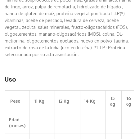
de trigo, arroz, pulpa de remolacha, hidrolizado de hígado ,
harina de gluten de maíz, proteína vegetal purificada L.I.P(*),
vitaminas, aceite de pescado, levadura de cerveza, aceite
vegetal, zeolita, sales minerales, fructo-oligosacáridos (FOS),
oligoelementos, manano-oligosacáridos (MOS), colina, DL-
metionina, oligoelementos quelados, huevo en polvo, taurina,
extracto de rosa de la India (rico en luteína). *L.I.P.: Proteína
seleccionada por su alta asimilación.
Uso
15
16
Peso
11 Kg
12 Kg
14 Kg
Kg
Kg
Edad
(meses)