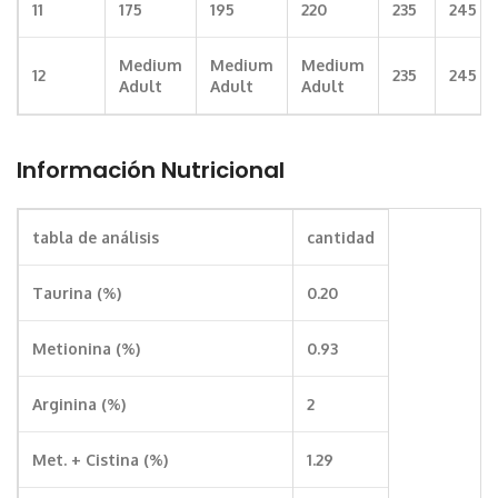
11
175
195
220
235
245
Medium
Medium
Medium
12
235
245
Adult
Adult
Adult
Información Nutricional
tabla de análisis
cantidad
Taurina (%)
0.20
Metionina (%)
0.93
Arginina (%)
2
Met. + Cistina (%)
1.29