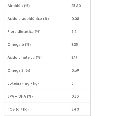
Almidón (%)
25.80
Ácido araquidónico (%)
0.08
Fibra dietética (%)
7.8
Omega 6 (%)
3.35
Ácido Linoleico (%)
3.17
Omega 3 (%)
0.69
Luteina (mg / kg)
5
EPA + DHA (%)
0.30
FOS (g / kg)
3.40