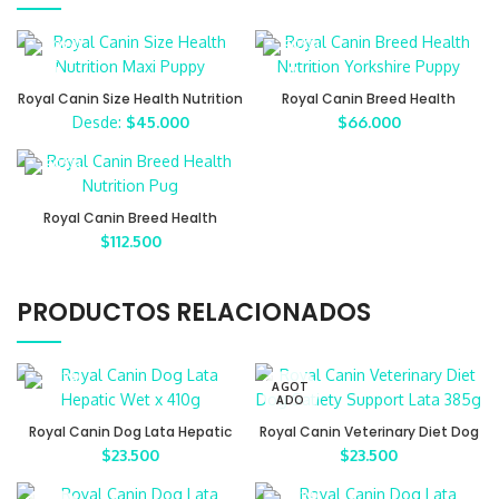
Royal Canin Size Health Nutrition
Royal Canin Breed Health
Maxi Puppy
Nutrition Yorkshire Puppy
Desde:
$
45.000
$
66.000
Royal Canin Breed Health
Nutrition Pug
$
112.500
PRODUCTOS RELACIONADOS
AGOT
ADO
Royal Canin Dog Lata Hepatic
Royal Canin Veterinary Diet Dog
Wet x 410g
Satiety Support Lata x 385g
$
23.500
$
23.500