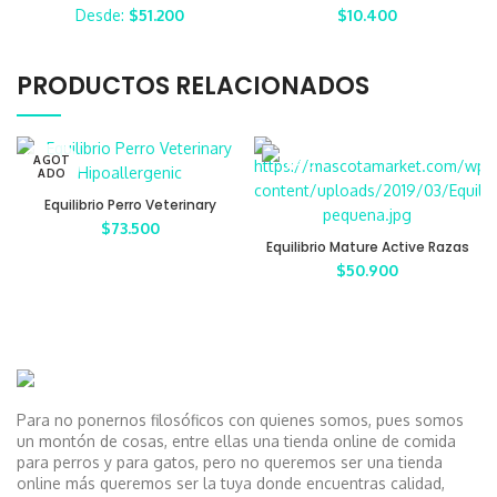
Grandes
Grandes
Desde:
$
51.200
$
10.400
PRODUCTOS RELACIONADOS
AGOT
ADO
Equilibrio Perro Veterinary
Hipoallergenic
$
73.500
Equilibrio Mature Active Razas
Pequeñas
$
50.900
Para no ponernos filosóficos con quienes somos, pues somos
un montón de cosas, entre ellas una tienda online de comida
para perros y para gatos, pero no queremos ser una tienda
online más queremos ser la tuya donde encuentras calidad,