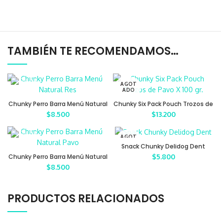
TAMBIÉN TE RECOMENDAMOS…
AGOT
ADO
Chunky Perro Barra Menú Natural
Chunky Six Pack Pouch Trozos de
Res
Pavo X 100 gr.
$
8.500
$
13.200
AGOT
ADO
Snack Chunky Delidog Dent
Chunky Perro Barra Menú Natural
$
5.800
Pavo
$
8.500
PRODUCTOS RELACIONADOS