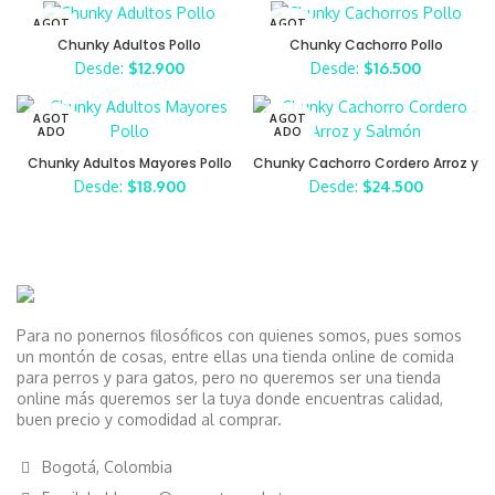
AGOT
AGOT
ADO
ADO
Chunky Adultos Pollo
Chunky Cachorro Pollo
Desde:
$
12.900
Desde:
$
16.500
AGOT
AGOT
ADO
ADO
Chunky Adultos Mayores Pollo
Chunky Cachorro Cordero Arroz y
Salmón
Desde:
$
18.900
Desde:
$
24.500
Para no ponernos filosóficos con quienes somos, pues somos
un montón de cosas, entre ellas una tienda online de comida
para perros y para gatos, pero no queremos ser una tienda
online más queremos ser la tuya donde encuentras calidad,
buen precio y comodidad al comprar.
Bogotá, Colombia