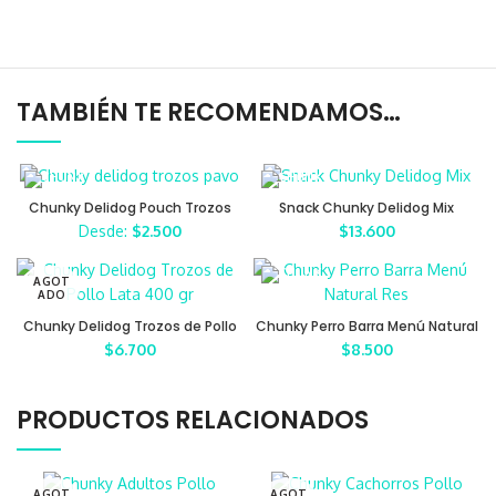
TAMBIÉN TE RECOMENDAMOS…
Chunky Delidog Pouch Trozos
Snack Chunky Delidog Mix
Pavo
Desde:
$
2.500
$
13.600
AGOT
ADO
Chunky Delidog Trozos de Pollo
Chunky Perro Barra Menú Natural
Lata 400 gr
Res
$
6.700
$
8.500
PRODUCTOS RELACIONADOS
AGOT
AGOT