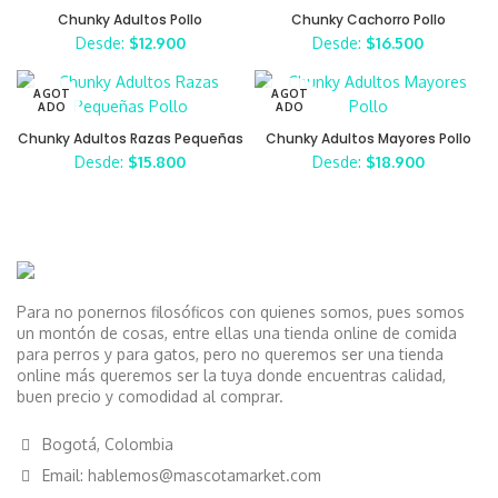
ADO
ADO
Chunky Adultos Pollo
Chunky Cachorro Pollo
Desde:
$
12.900
Desde:
$
16.500
AGOT
AGOT
ADO
ADO
Chunky Adultos Razas Pequeñas
Chunky Adultos Mayores Pollo
Pollo
Desde:
$
15.800
Desde:
$
18.900
Para no ponernos filosóficos con quienes somos, pues somos
un montón de cosas, entre ellas una tienda online de comida
para perros y para gatos, pero no queremos ser una tienda
online más queremos ser la tuya donde encuentras calidad,
buen precio y comodidad al comprar.
Bogotá, Colombia
Email: hablemos@mascotamarket.com