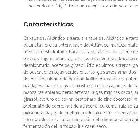
haciendo de ORIJEN toda una exquisitez, aún para las
Características
Caballa del Atlántico entera, arenque del Atlántico entero,
gallineta nórdica entera, rape del Atlántico, merluza plat
arenque deshidratado, bacaladilla deshidratada, aceite d
enteros, frijoles blancos, lentejas rojas enteras, bacalao
deshidratado, aceite de girasol, frijoles pintos enteros, 
de pescado, lentejas verdes enteras, guisantes amarillos 
de lentejas, hígado de bacalao liofilizado, calabaza entera
rizada, espinaca, hojas de mostaza, col berza, hojas de n
manzanas enteras, peras enteras, algas marinas secas, se
girasol, cloruro de colina, proteinato de zinc, tocoferol 
proteinato de cobre, raíz de achicoria, cúrcuma, raíz de zar
mosqueta, bayas de enebro, producto de la fermentación d
seco, producto de la fermentación del bifidobacterium an
fermentación del lactobacillus casei seco.