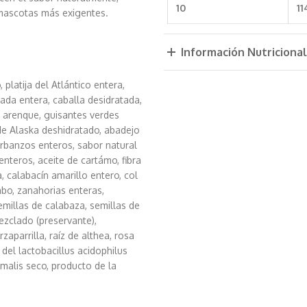
10
11
 mascotas más exigentes.
Información Nutricional
 platija del Atlántico entera,
eada entera, caballa desidratada,
e arenque, guisantes verdes
 de Alaska deshidratado, abadejo
garbanzos enteros, sabor natural
enteros, aceite de cartámo, fibra
, calabacín amarillo entero, col
abo, zanahorias enteras,
millas de calabaza, semillas de
mezclado (preservante),
zaparrilla, raíz de althea, rosa
el lactobacillus acidophilus
imalis seco, producto de la