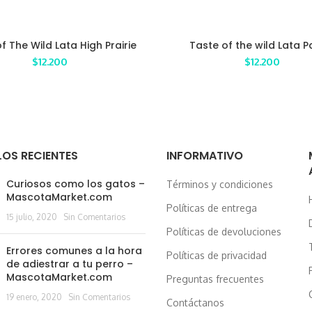
f The Wild Lata High Prairie
Taste of the wild Lata P
Bisonte en Salsa 374 gr
Codorniz Wetlands 37
$
12.200
$
12.200
OS RECIENTES
INFORMATIVO
Curiosos como los gatos –
Términos y condiciones
MascotaMarket.com
H
Políticas de entrega
15 julio, 2020
Sin Comentarios
Políticas de devoluciones
Errores comunes a la hora
Políticas de privacidad
de adiestrar a tu perro –
MascotaMarket.com
Preguntas frecuentes
19 enero, 2020
Sin Comentarios
Contáctanos