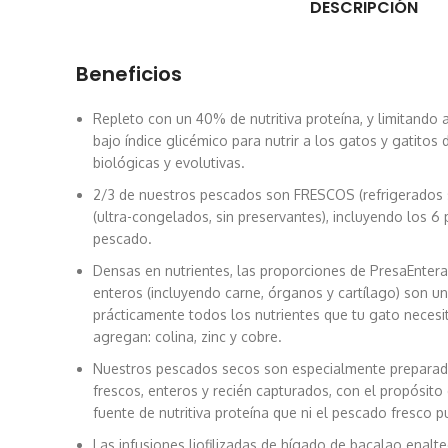
DESCRIPCIÓN
Beneficios
Repleto con un 40% de nutritiva proteína, y limitando 
bajo índice glicémico para nutrir a los gatos y gatito
biológicas y evolutivas.
2/3 de nuestros pescados son FRESCOS (refrigerados
(ultra-congelados, sin preservantes), incluyendo los 6 
pescado.
Densas en nutrientes, las proporciones de PresaEnter
enteros (incluyendo carne, órganos y cartílago) son un
prácticamente todos los nutrientes que tu gato necesi
agregan: colina, zinc y cobre.
Nuestros pescados secos son especialmente preparad
frescos, enteros y recién capturados, con el propósit
fuente de nutritiva proteína que ni el pescado fresco p
Las infusiones liofilizadas de hígado de bacalao enalt