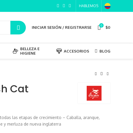
HABLEMOS
0
INICIAR SESIÓN / REGISTRARSE
$
0
BELLEZA E
ACCESORIOS
BLOG
HIGIENE
sh Cat
odas las etapas de crecimiento – Caballa, aranque,
ape y merluza de nueva inglaterra