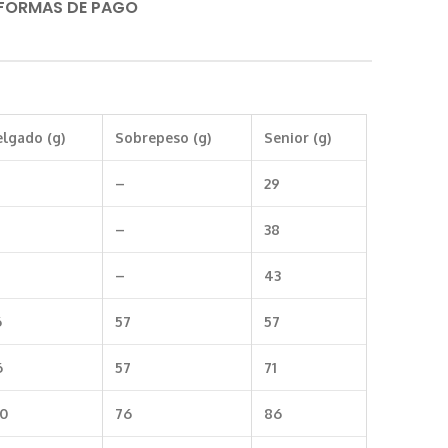
 FORMAS DE PAGO
lgado (g)
Sobrepeso (g)
Senior (g)
8
–
29
7
–
38
7
–
43
6
57
57
6
57
71
00
76
86