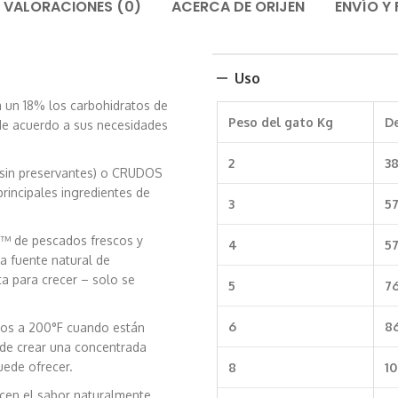
VALORACIONES (0)
ACERCA DE ORIJEN
ENVÍO Y
Uso
a un 18% los carbohidratos de
Peso del gato Kg
De
s de acuerdo a sus necesidades
2
3
 sin preservantes) o CRUDOS
principales ingredientes de
3
5
a™ de pescados frescos y
4
5
a fuente natural de
ta para crecer – solo se
5
7
6
8
os a 200°F cuando están
o de crear una concentrada
uede ofrecer.
8
1
ecen el sabor naturalmente,