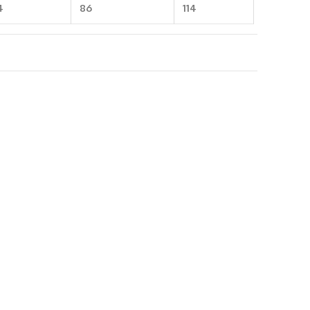
4
86
114