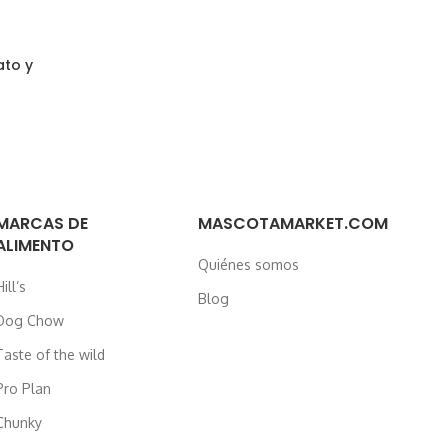
ato y
4 g
MARCAS DE
MASCOTAMARKET.COM
ALIMENTO
Quiénes somos
ill’s
Blog
Dog Chow
Taste of the wild
Pro Plan
Chunky