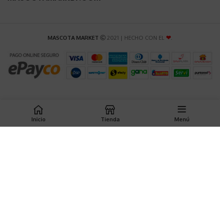
MASCOTA MARKET
2021 | HECHO CON EL
❤
.
Inicio
Tienda
Menú