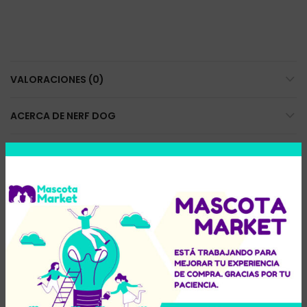
VALORACIONES (0)
ACERCA DE NERF DOG
ENVÍO Y FORMAS DE PAGO
TAMBIÉN TE RECOMENDAMOS…
AGOT
AGOT
ADO
ADO