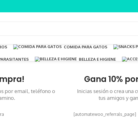
ROS
COMIDA PARA GATOS
PARASITANTES
BELLEZA E HIGIENE
ompra!
Gana 10% por
s por email, teléfono o
Inicias sesión o crea una
amino.
tus amigos y ga
[automatewoo_referrals_page]